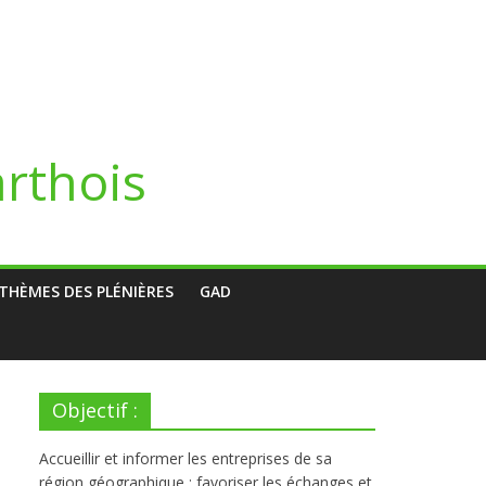
arthois
THÈMES DES PLÉNIÈRES
GAD
Objectif :
Accueillir et informer les entreprises de sa
région géographique ; favoriser les échanges et