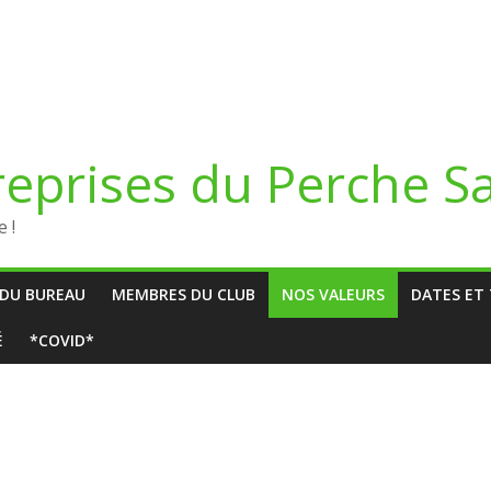
reprises du Perche S
 !
DU BUREAU
MEMBRES DU CLUB
NOS VALEURS
DATES ET 
É
*COVID*