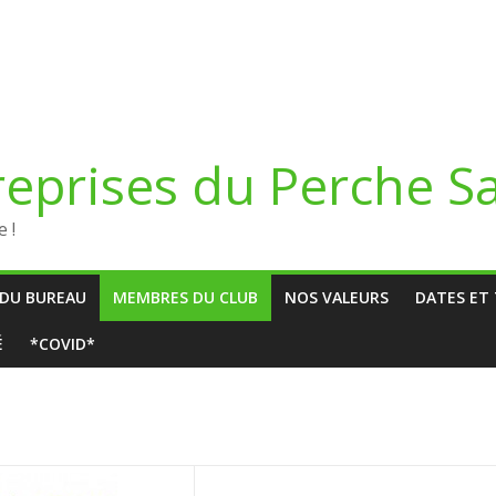
reprises du Perche S
 !
DU BUREAU
MEMBRES DU CLUB
NOS VALEURS
DATES ET 
É
*COVID*