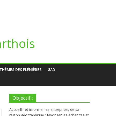
arthois
THÈMES DES PLÉNIÈRES
GAD
Objectif :
Accueillir et informer les entreprises de sa
région géographique ; favoriser les échanges et